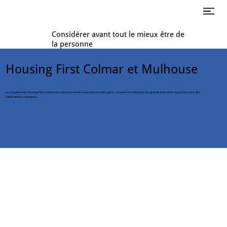
Considérer avant tout le mieux être de
la personne
Housing First Colmar et Mulhouse
Le programme Housing First s’adresse à des personnes sans abri ou mal logées, souvent en situation de grande précarité ou présentant des
vulnérabilités multiples.