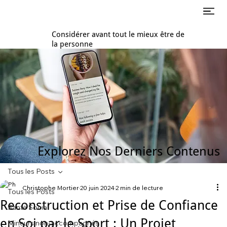
Considérer avant tout le mieux être de
la personne
Explorez Nos Derniers Contenus
Tous les Posts
Christophe Mortier
20 juin 2024
2 min de lecture
Tous les Posts
Reconstruction et Prise de Confiance
Santé Social
en Soi par le Sport : Un Projet
Mineurs non-accompagnés