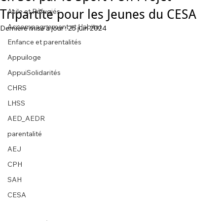
Tripartite pour les Jeunes du CESA
Asile et Réfugiés
Accompagnement et Habitat
Dernière mise à jour :
25 juin 2024
Enfance et parentalités
Appuiloge
AppuiSolidarités
CHRS
LHSS
AED_AEDR
parentalité
AEJ
CPH
SAH
CESA