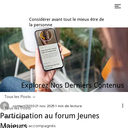
Considérer avant tout le mieux être de
la personne
Explorez Nos Derniers Contenus
Tous les Posts
contact23333
21 nov. 2025
1 min de lecture
Tous les Posts
Participation au forum Jeunes
Santé Social
Majeurs
Mineurs non-accompagnés