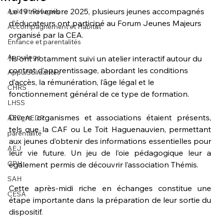
Le 19 novembre 2025, plusieurs jeunes accompagnés 
Asile et Réfugiés
d’éducateurs ont participé au Forum Jeunes Majeurs 
Accompagnement et Habitat
organisé par la CEA.
Enfance et parentalités
Appuiloge
Ils ont notamment suivi un atelier interactif autour du 
contrat d’apprentissage, abordant les conditions 
AppuiSolidarités
d’accès, la rémunération, l’âge légal et le 
CHRS
fonctionnement général de ce type de formation.
LHSS
Divers organismes et associations étaient présents, 
AED_AEDR
tels que la CAF ou Le Toit Haguenauvien, permettant 
parentalité
aux jeunes d’obtenir des informations essentielles pour 
AEJ
leur vie future. Un jeu de l’oie pédagogique leur a 
CPH
également permis de découvrir l’association Thémis.
SAH
Cette après-midi riche en échanges constitue une 
CESA
étape importante dans la préparation de leur sortie du 
dispositif.