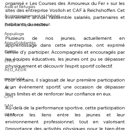
organisé « Les Courses des Amoureux du Fer » sur les 
Asile et Réfugiés
sites des entreprise Voslloh et CAF à Reichshoffen. Cet 
Accompagnement et Habitat
événement annuel rassemble salariés, partenaires et 
habitants du secteur.
Enfance et parentalités
Appuiloge
Plusieurs de nos jeunes, actuellement en 
AppuiSolidarités
apprentissage dans cette entreprise, ont exprimé 
CHRS
l’envie d’y participer. Accompagnés et encouragés par 
les équipes éducatives, les jeunes ont pu se dépasser 
LHSS
physiquement et découvrir l’esprit sportif collectif.
AED_AEDR
parentalité
Pour certains, il s’agissait de leur première participation 
à un événement sportif, une occasion de dépasser 
AEJ
leurs limites et de renforcer leur confiance en eux.
CPH
SAH
Au-delà de la performance sportive, cette participation 
renforce les liens entre les jeunes et leur 
CESA
environnement professionnel, tout en valorisant 
l’importance des activités physiques pour le bien-être 