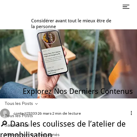
Considérer avant tout le mieux être de
la personne
Explorez Nos Derniers Contenus
Tous les Posts
contact23333
26 mars
2 min de lecture
Tous les Posts
🔎 Dans les coulisses de l’atelier de
Santé Social
remobilisation
Mineurs non-accompagnés