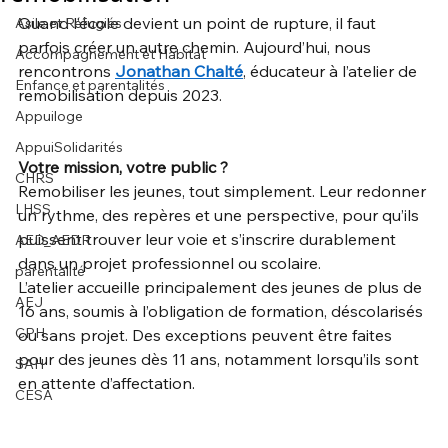
Quand l’école devient un point de rupture, il faut 
Asile et Réfugiés
parfois créer un autre chemin. Aujourd’hui, nous 
Accompagnement et Habitat
rencontrons 
Jonathan Chalté
, éducateur à l’atelier de 
Enfance et parentalités
remobilisation depuis 2023. 
Appuiloge
AppuiSolidarités
Votre mission, votre public ? 
CHRS
Remobiliser les jeunes, tout simplement. Leur redonner 
LHSS
un rythme, des repères et une perspective, pour qu’ils 
puissent trouver leur voie et s’inscrire durablement 
AED_AEDR
dans un projet professionnel ou scolaire. 
parentalité
L’atelier accueille principalement des jeunes de plus de 
AEJ
16 ans, soumis à l’obligation de formation, déscolarisés 
CPH
ou sans projet. Des exceptions peuvent être faites 
pour des jeunes dès 11 ans, notamment lorsqu’ils sont 
SAH
en attente d’affectation. 
CESA