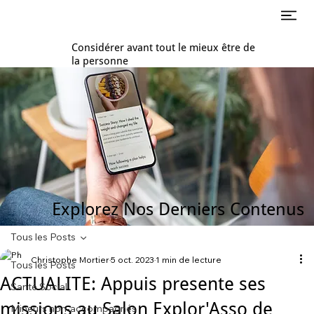
Considérer avant tout le mieux être de
la personne
Explorez Nos Derniers Contenus
Tous les Posts
Christophe Mortier
5 oct. 2023
1 min de lecture
Tous les Posts
ACTUALITE: Appuis presente ses
Santé Social
missions au Salon Explor'Asso de
Mineurs non-accompagnés