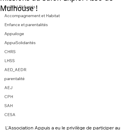
Mulhouse !
Asile et Réfugiés
Accompagnement et Habitat
Enfance et parentalités
Appuiloge
AppuiSolidarités
CHRS
LHSS
AED_AEDR
parentalité
AEJ
CPH
SAH
CESA
L'Association Appuis a eu le privilège de participer au 