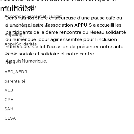
mulhouse
Asile et Réfugiés
Accompagnement et Habitat
Dans l'atmosphère chaleureuse d'une pause café ou 
d'un thé solidaire, l'association APPUIS a accueilli les 
Enfance et parentalités
participants de la 6éme rencontre du réseau solidarité 
Appuiloge
du numérique  pour agir ensemble pour l'inclusion  
AppuiSolidarités
numérique.  Ce fut l'occasion de présenter notre auto 
CHRS
école sociale et solidaire et notre centre 
AppuisNumerique. 
LHSS
AED_AEDR
parentalité
AEJ
CPH
SAH
CESA