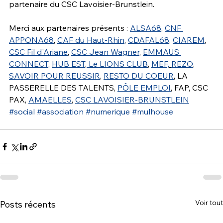
partenaire du CSC Lavoisier-Brunstlein.
Merci aux partenaires présents : 
ALSA68
, 
CNF 
APPONA68
, 
CAF du Haut-Rhin
, 
CDAFAL68
, 
CIAREM
, 
CSC Fil d'Ariane
, 
CSC Jean Wagner
, 
EMMAUS 
CONNECT
, 
HUB EST
,
 Le LIONS CLUB
, 
MEF,
REZO
, 
SAVOIR POUR REUSSIR
, 
RESTO DU COEUR
, LA 
PASSERELLE DES TALENTS, 
PÔLE EMPLOI
, FAP, CSC 
PAX, 
AMAELLES
, 
CSC LAVOISIER-BRUNSTLEIN
#social
#association
#numerique
#mulhouse
Voir tout
Posts récents