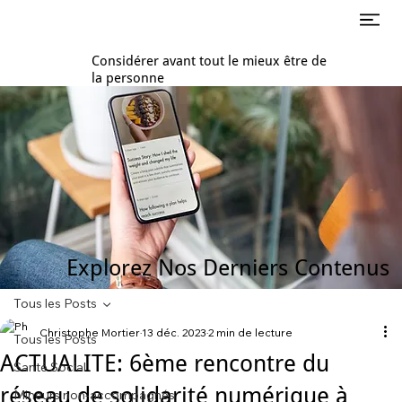
Considérer avant tout le mieux être de
la personne
Explorez Nos Derniers Contenus
Tous les Posts
Christophe Mortier
13 déc. 2023
2 min de lecture
Tous les Posts
ACTUALITE: 6ème rencontre du
Santé Social
réseau de solidarité numérique à
Mineurs non-accompagnés