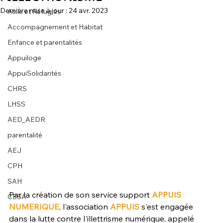
Dernière mise à jour :
24 avr. 2023
Asile et Réfugiés
Accompagnement et Habitat
Enfance et parentalités
Appuiloge
AppuiSolidarités
CHRS
LHSS
AED_AEDR
parentalité
AEJ
CPH
SAH
Par la création de son service support 
APPUIS 
CESA
NUMERIQUE
,
 l'association 
APPUIS
 s'est engagée 
dans la lutte contre l'illettrisme numérique, appelé 