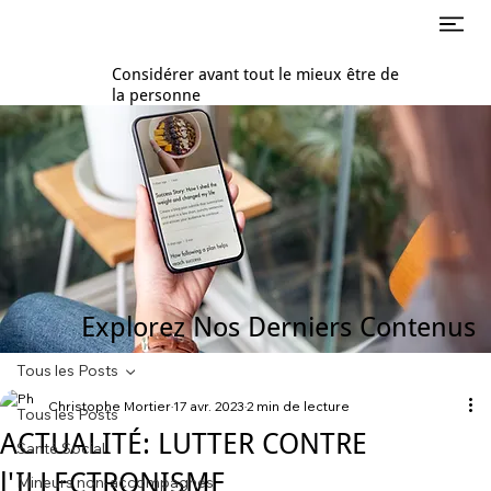
Considérer avant tout le mieux être de
la personne
Explorez Nos Derniers Contenus
Tous les Posts
Christophe Mortier
17 avr. 2023
2 min de lecture
Tous les Posts
ACTUALITÉ: LUTTER CONTRE
Santé Social
l'ILLECTRONISME
Mineurs non-accompagnés