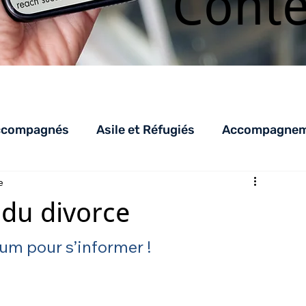
Cont
ccompagnés
Asile et Réfugiés
Accompagneme
e
LHSS
AED_AEDR
parentalité
AEJ
C
du divorce
um pour s’informer ! 