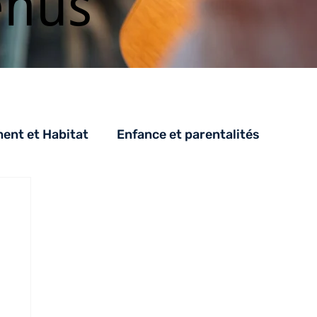
enus
nt et Habitat
Enfance et parentalités
PH
SAH
CESA