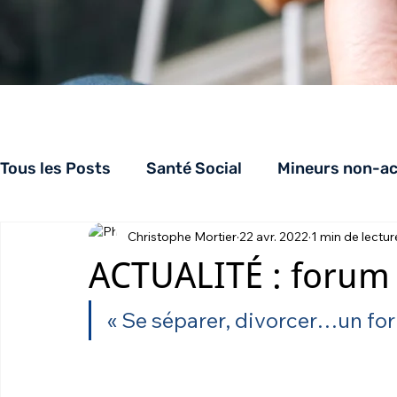
Tous les Posts
Santé Social
Mineurs non-a
Christophe Mortier
22 avr. 2022
1 min de lectur
Appuiloge
AppuiSolidarités
CHRS
ACTUALITÉ : forum 
« Se séparer, divorcer…un for