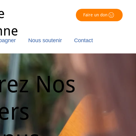
e
Faire un don
nne
pagner
Nous soutenir
Contact
rez Nos
ers