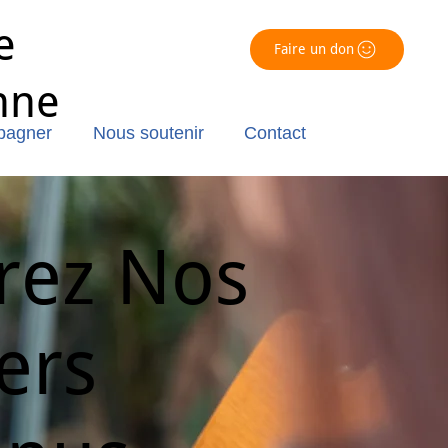
e
Faire un don
nne
pagner
Nous soutenir
Contact
rez Nos
ers