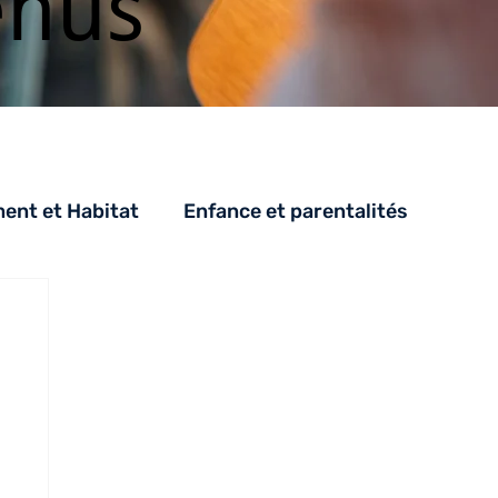
enus
nt et Habitat
Enfance et parentalités
PH
SAH
CESA