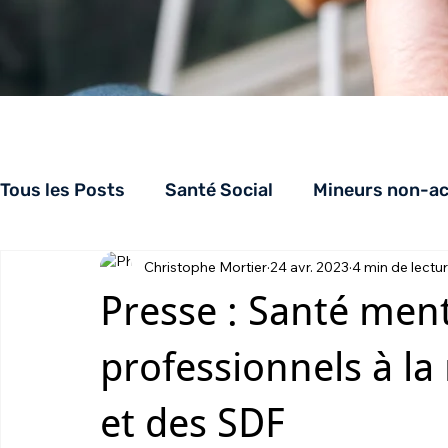
Tous les Posts
Santé Social
Mineurs non-a
Christophe Mortier
24 avr. 2023
4 min de lectu
Appuiloge
AppuiSolidarités
CHRS
Presse : Santé menta
professionnels à la
et des SDF