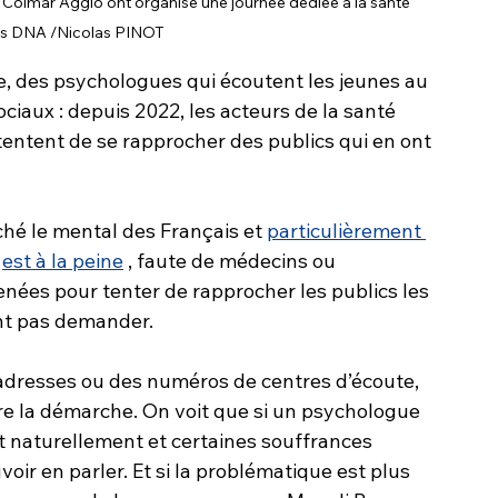
 Colmar Agglo ont organisé une journée dédiée à la santé 
os DNA /Nicolas PINOT
e, des psychologues qui écoutent les jeunes au 
iaux : depuis 2022, les acteurs de la santé 
tentent de se rapprocher des publics qui en ont 
hé le mental des Français et 
particulièrement 
 
est à la peine
 , faute de médecins ou 
enées pour tenter de rapprocher les publics les 
vent pas demander.
 adresses ou des numéros de centres d’écoute, 
re la démarche. On voit que si un psychologue 
it naturellement et certaines souffrances 
voir en parler. Et si la problématique est plus 