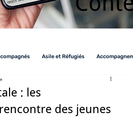
Cont
ccompagnés
Asile et Réfugiés
Accompagneme
re
LHSS
AED_AEDR
parentalité
AEJ
C
le : les
 rencontre des jeunes