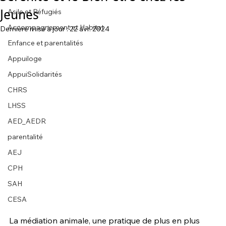
Jeunes
Asile et Réfugiés
Accompagnement et Habitat
Dernière mise à jour :
22 avr. 2024
Enfance et parentalités
Appuiloge
AppuiSolidarités
CHRS
LHSS
AED_AEDR
parentalité
AEJ
CPH
SAH
CESA
La médiation animale, une pratique de plus en plus 