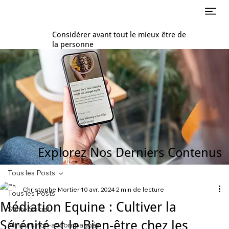
Considérer avant tout le mieux être de
la personne
Explorez Nos Derniers Contenus
Tous les Posts
Christophe Mortier
10 avr. 2024
2 min de lecture
Tous les Posts
Médiation Equine : Cultiver la
Santé Social
Sérénité et le Bien-être chez les
Mineurs non-accompagnés