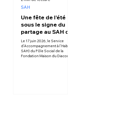
SAH
Une fête de l’été
sous le signe du
partage au SAH de
Colmar
Le 17 juin 2026, le Service
d’Accompagnement à l’Habitat (
SAH) du Pôle Social de la
Fondation Maison du Diaconat à
Colmar, a célébré l’arrivée de
l’été à travers une journée
festive, conviviale et ouverte à
l’ensemble des personnes
accompagnées. Cet événement
a réuni 55 résidents ainsi que de
nombreux professionnels autour
d’un programme riche, placé
sous le signe de l’art, de la
culture, du jeu et du partage.
Dans une ambiance chaleureuse
et joyeuse, chacun a pu trouver
sa