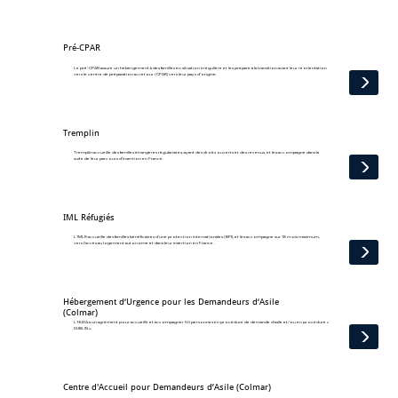
Pré-CPAR
Le pré-CPAR assure un hébergement à des familles en situation irrégulière et les prépare à la transition avant leur réorientation
vers le centre de préparation au retour (CPAR) vers leur pays d’origine.
Tremplin
Tremplin accueille des familles étrangères régularisées, ayant des droits ouverts et des revenus, et les accompagne dans la
suite de leur parcours d’insertion en France.
IML Réfugiés
L’IMLR accueille des familles bénéficiaires d’une protection internationales (BPI), et les accompagne sur 18 mois maximum,
vers l’accès au logement autonome et dans leur insertion en France.
Hébergement d‘Urgence pour les Demandeurs d‘Asile
(Colmar)
L’HUDA a un agrément pour accueillir et accompagner 50 personnes en procédure de demande d’asile et/ou en procédure «
DUBLIN ».
Centre d'Accueil pour Demandeurs d’Asile (Colmar)