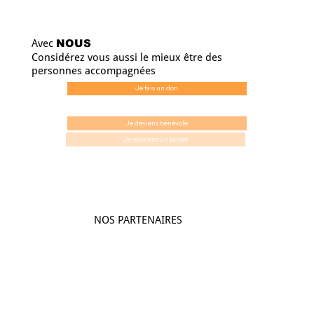
Relogement - Médiation Locative - Interfaces
Avec
NOUS
Considérez vous aussi le mieux être des
personnes accompagnées
Equipe Mobile de Prévention des Expulsions
Locatives
Je fais un don
L'équipe intervient auprès de ménages locataires dans le parc privé se trouvant en procédure d’expulsion.
Je deviens bénévole
Je soutiens un projet
Accompagnement Vers et Dans le Logement
L'AVDL accompagne les locataires en difficulté dans l'accès et le maintien au logement.
Accompagnement Social Lié au Logement
NOS PARTENAIRES
ASLL accompagne les locataires pour le compte de la CeA.
Intermédiation locative
L'intermédiation locative permet l'accès au logement aux plus précaires.