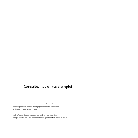
Consultez nos offres d'emploi
Vous recherchez un établissement à taille humaine,
dans lequel vous pourrez conjuguer équilibre personnel
et évolution professionnelle ?
Notre Fondation a à cœur de considérer le mieux être
des personnes qu'elle accueille mais également de ses équipes.