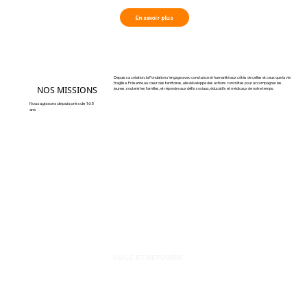
En savoir plus
Depuis sa création, la Fondation s’engage avec constance et humanité aux côtés de celles et ceux que la vie
fragilise. Présente au cœur des territoires, elle développe des actions concrètes pour accompagner les
NOS MISSIONS
jeunes, soutenir les familles, et répondre aux défis sociaux, éducatifs et médicaux de notre temps.
Nous agissons depuis près de 165
ans
ASILE ET RÉFUGIÉS