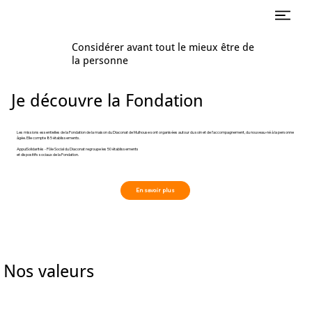
Considérer avant tout le mieux être de
la personne
Je découvre la Fondation
Les missions essentielles de la Fondation de la maison du Diaconat de Mulhouse sont organisées autour du soin et de l’accompagnement, du nouveau-né à la personne
âgée. Elle compte 85 établissements.
AppuiSolidarités - Pôle Social du Diaconat regroupe les 50 établissements
et dispositifs sociaux de la Fondation.
En savoir plus
Nos valeurs