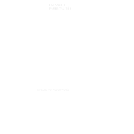
ENFANCE ET
PARENTALITÉS
MINEURS NON ACCOMPAGNÉS