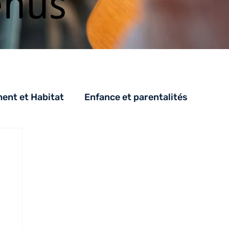
enus
nt et Habitat
Enfance et parentalités
PH
SAH
CESA