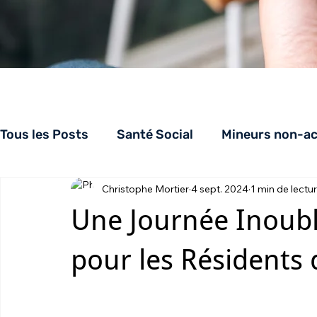
Tous les Posts
Santé Social
Mineurs non-a
Christophe Mortier
4 sept. 2024
1 min de lectu
Appuiloge
AppuiSolidarités
CHRS
Une Journée Inoubl
pour les Résident