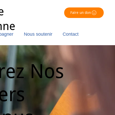
e
Faire un don
nne
pagner
Nous soutenir
Contact
rez Nos
ers