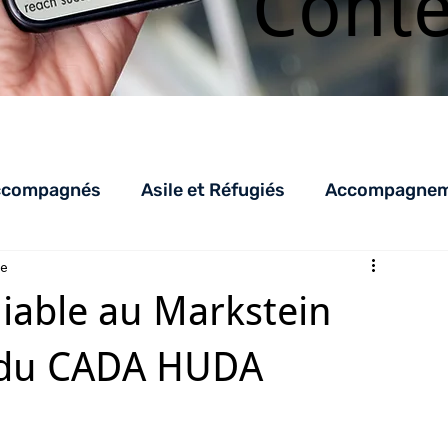
Cont
ccompagnés
Asile et Réfugiés
Accompagneme
re
LHSS
AED_AEDR
parentalité
AEJ
C
iable au Markstein
s du CADA HUDA