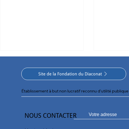
Site de la Fondation du Diaconat
Établissement à but non lucratif reconnu d’utilité publique 
Le sport, un levier de
Coupe des J
confiance et de
journée de s
NOUS CONTACTER
remobilisation pour les
de convivial
jeunes du CESA