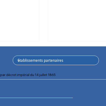
par décret impérial du 14 juillet 1865
uges : une belle
Une fête de l’été sous le
port, de liens et
signe du partage au SAH d
ité
Colmar