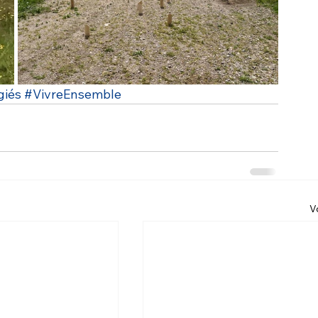
giés
#VivreEnsemble
V