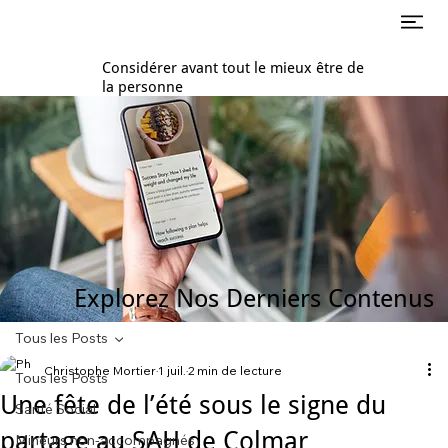
Considérer avant tout le mieux être de
la personne
Explorez Nos Derniers Contenus
Tous les Posts
Christophe Mortier
1 juil.
2 min de lecture
Tous les Posts
Une fête de l’été sous le signe du
Santé Social
partage au SAH de Colmar
Mineurs non-accompagnés