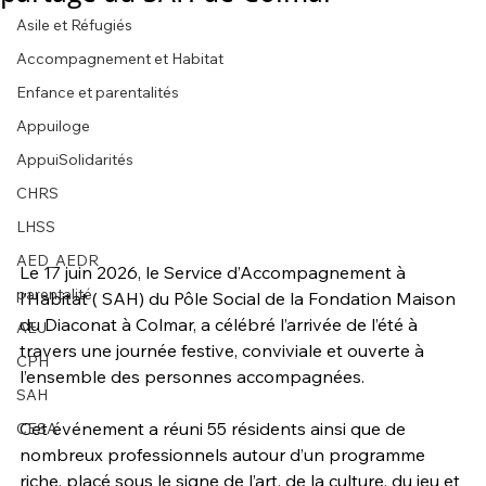
Asile et Réfugiés
Accompagnement et Habitat
Enfance et parentalités
Appuiloge
AppuiSolidarités
CHRS
LHSS
AED_AEDR
Le 17 juin 2026, le Service d’Accompagnement à 
parentalité
l’Habitat ( SAH) du Pôle Social de la Fondation Maison 
du Diaconat à Colmar, a célébré l’arrivée de l’été à 
AEJ
travers une journée festive, conviviale et ouverte à 
CPH
l’ensemble des personnes accompagnées.
SAH
Cet événement a réuni 55 résidents ainsi que de 
CESA
nombreux professionnels autour d’un programme 
riche, placé sous le signe de l’art, de la culture, du jeu et 