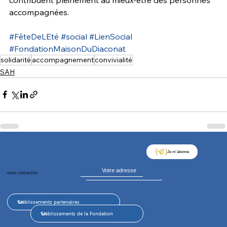
accompagnées.
#FêteDeLEté
#social
#LienSocial
#FondationMaisonDuDiaconat
solidarité
accompagnement
convivialité
SAH
Je m'abonne
NOUS CONTACTER