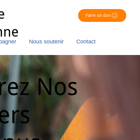
e
Faire un don
nne
pagner
Nous soutenir
Contact
rez Nos
ers