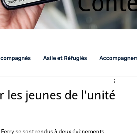
Cont
ccompagnés
Asile et Réfugiés
Accompagneme
LHSS
AED_AEDR
parentalité
AEJ
C
 les jeunes de l'unité
es Ferry se sont rendus à deux évènements 