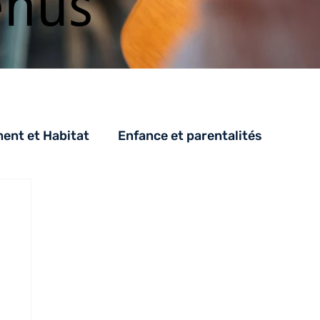
enus
nt et Habitat
Enfance et parentalités
PH
SAH
CESA