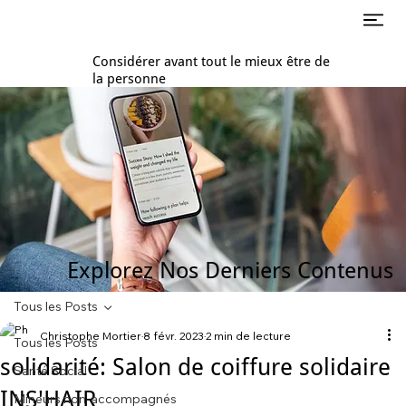
Considérer avant tout le mieux être de
la personne
Explorez Nos Derniers Contenus
Tous les Posts
Christophe Mortier
8 févr. 2023
2 min de lecture
Tous les Posts
solidarité: Salon de coiffure solidaire
Santé Social
INS'HAIR
Mineurs non-accompagnés