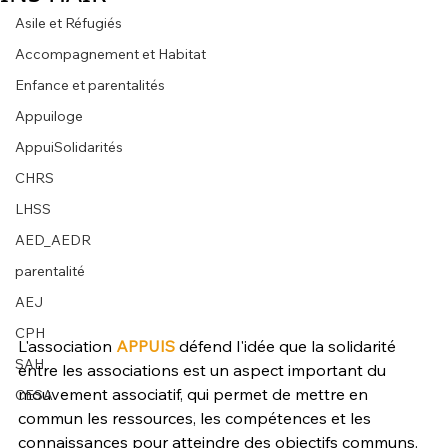
Asile et Réfugiés
Accompagnement et Habitat
Enfance et parentalités
Appuiloge
AppuiSolidarités
CHRS
LHSS
AED_AEDR
parentalité
AEJ
CPH
L'association 
APPUIS
 défend l'idée que la solidarité 
SAH
entre les associations est un aspect important du 
mouvement associatif, qui permet de mettre en 
CESA
commun les ressources, les compétences et les 
connaissances pour atteindre des objectifs communs.  