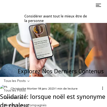
Considérer avant tout le mieux être de
la personne
Explorez Nos Derniers Contenus
Tous les Posts
Christophe Mortier
18 janv. 2023
1 min de lecture
Tous les Posts
Solidarité: lorsque noël est synonyme
Santé Social
de chaleur
Mineurs non-accompagnés