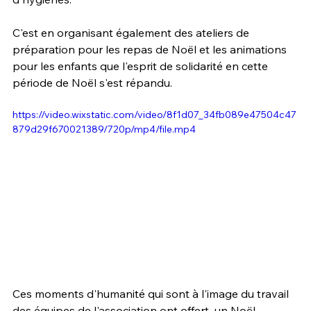
C'est en organisant également des ateliers de 
préparation pour les repas de Noël et les animations 
pour les enfants que l'esprit de solidarité en cette 
période de Noël s'est répandu.
https://video.wixstatic.com/video/8f1d07_34fb089e47504c47
879d29f670021389/720p/mp4/file.mp4
Ces moments d'humanité qui sont à l'image du travail 
des équipes de l'association ont offert  un Noël 