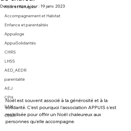
Dernière mise à jour :
19 janv. 2023
Asile et Réfugiés
Accompagnement et Habitat
Enfance et parentalités
Appuiloge
AppuiSolidarités
CHRS
LHSS
AED_AEDR
parentalité
AEJ
CPH
Noël est souvent associé à la générosité et à la 
SAH
solidarité. C'est pourquoi l'association APPUIS s'est 
mobilisée pour offrir un Noël chaleureux aux 
CESA
personnes qu'elle accompagne.