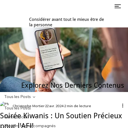
Considérer avant tout le mieux être de
la personne
Explorez Nos Derniers Contenus
Tous les Posts
Christophe Mortier
22 avr. 2024
2 min de lecture
Tous les Posts
Soirée Kiwanis : Un Soutien Précieux
Santé Social
pour l'AEJ!
Mineurs non-accompagnés