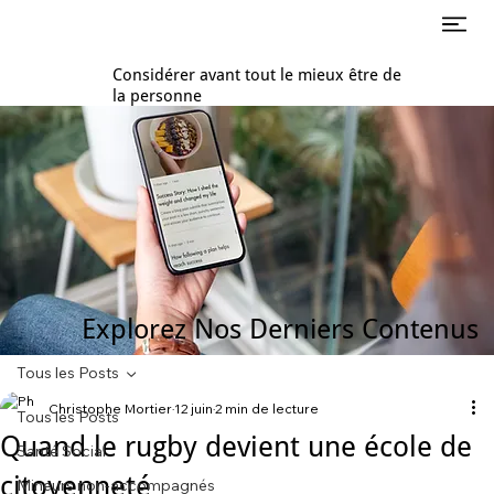
Considérer avant tout le mieux être de
la personne
Explorez Nos Derniers Contenus
Tous les Posts
Christophe Mortier
12 juin
2 min de lecture
Tous les Posts
Quand le rugby devient une école de
Santé Social
citoyenneté
Mineurs non-accompagnés