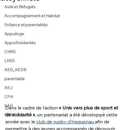
Asile et Réfugiés
Accompagnement et Habitat
Enfance et parentalités
Appuiloge
AppuiSolidarités
CHRS
LHSS
AED_AEDR
parentalité
AEJ
CPH
SAH
Dans le cadre de l’action 
« Unis vers plus de sport et 
de solidarité »
, un partenariat a été développé cette 
CESA
année avec le 
club de rugby d’Haguenau 
afin de 
permettre à des jeunes accompagnés de découvrir 