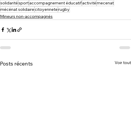
solidarité
sport
accompagnement éducatif
activité
mecenat
mécénat solidaire
citoyennete
rugby
Mineurs non-accompagnés
Voir tout
Posts récents