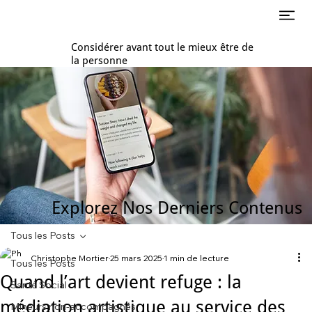
Considérer avant tout le mieux être de
la personne
Explorez Nos Derniers Contenus
Tous les Posts
Christophe Mortier
25 mars 2025
1 min de lecture
Tous les Posts
Quand l’art devient refuge : la
Santé Social
médiation artistique au service des
Mineurs non-accompagnés