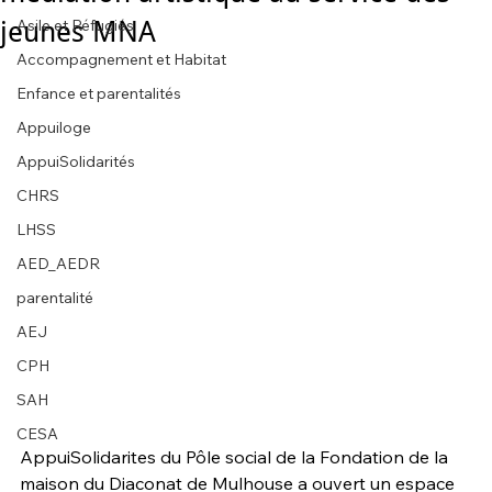
jeunes MNA
Asile et Réfugiés
Accompagnement et Habitat
Enfance et parentalités
Appuiloge
AppuiSolidarités
CHRS
LHSS
AED_AEDR
parentalité
AEJ
CPH
SAH
CESA
AppuiSolidarites du Pôle social de la Fondation de la 
maison du Diaconat de Mulhouse a ouvert un espace 