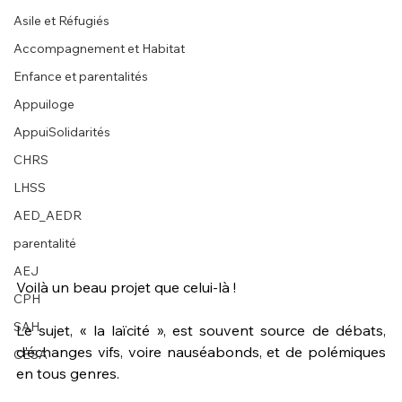
Asile et Réfugiés
Accompagnement et Habitat
Enfance et parentalités
Appuiloge
AppuiSolidarités
CHRS
LHSS
AED_AEDR
parentalité
AEJ
Voilà un beau projet que celui-là ! 
CPH
SAH
Le sujet, « la laïcité », est souvent source de débats, 
d’échanges vifs, voire nauséabonds, et de polémiques 
CESA
en tous genres.