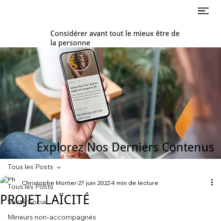
Considérer avant tout le mieux être de
la personne
Explorez Nos Derniers Contenus
Tous les Posts
Christophe Mortier
27 juin 2022
4 min de lecture
Tous les Posts
PROJET LAÏCITÉ
Santé Social
Mineurs non-accompagnés