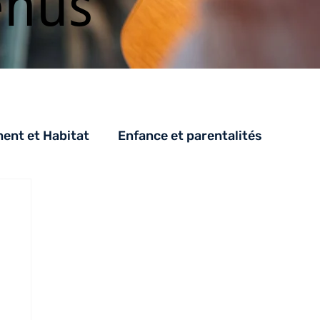
enus
nt et Habitat
Enfance et parentalités
PH
SAH
CESA