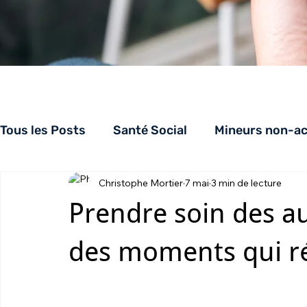
Tous les Posts
Santé Social
Mineurs non-a
Christophe Mortier
7 mai
3 min de lecture
Appuiloge
AppuiSolidarités
CHRS
Prendre soin des aut
des moments qui r