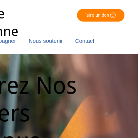
e
Faire un don
nne
pagner
Nous soutenir
Contact
rez Nos
ers