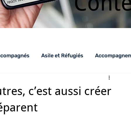
Cont
ccompagnés
Asile et Réfugiés
Accompagneme
LHSS
AED_AEDR
parentalité
AEJ
C
res, c’est aussi créer
éparent