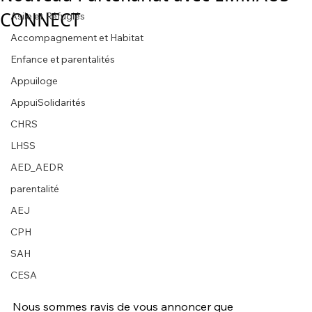
CONNECT
Asile et Réfugiés
Accompagnement et Habitat
Enfance et parentalités
Appuiloge
AppuiSolidarités
CHRS
LHSS
AED_AEDR
parentalité
AEJ
CPH
SAH
CESA
Nous sommes ravis de vous annoncer que 