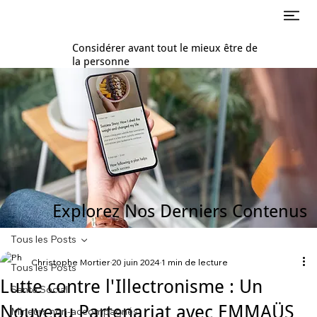
Considérer avant tout le mieux être de
la personne
Explorez Nos Derniers Contenus
Tous les Posts
Christophe Mortier
20 juin 2024
1 min de lecture
Tous les Posts
Lutte contre l'Illectronisme : Un
Santé Social
Nouveau Partenariat avec EMMAÜS
Mineurs non-accompagnés