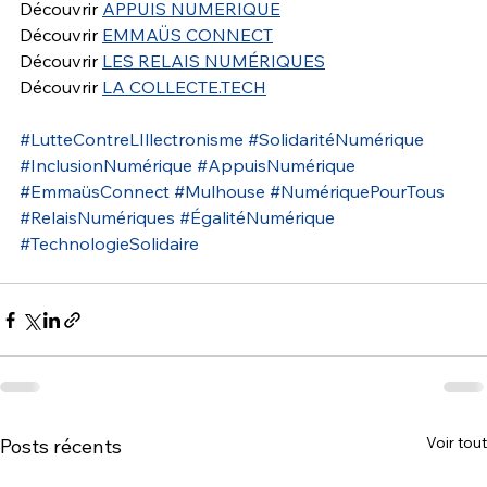
Découvrir 
APPUIS NUMERIQUE
Découvrir 
EMMAÜS CONNECT
Découvrir 
LES RELAIS NUMÉRIQUES
Découvrir 
LA COLLECTE.TECH
#LutteContreLIllectronisme
#SolidaritéNumérique
#InclusionNumérique
#AppuisNumérique
#EmmaüsConnect
#Mulhouse
#NumériquePourTous
#RelaisNumériques
#ÉgalitéNumérique
#TechnologieSolidaire
Voir tout
Posts récents