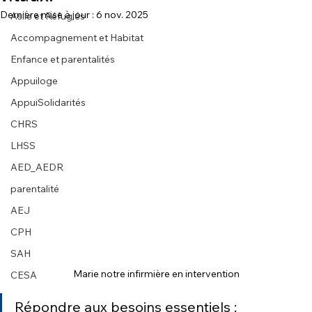
Dernière mise à jour :
6 nov. 2025
Asile et Réfugiés
Accompagnement et Habitat
Enfance et parentalités
Appuiloge
AppuiSolidarités
CHRS
LHSS
AED_AEDR
parentalité
AEJ
CPH
SAH
Marie notre infirmière en intervention
CESA
Répondre aux besoins essentiels : 