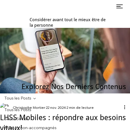
Considérer avant tout le mieux être de
la personne
Explorez Nos Derniers Contenus
Tous les Posts
Christophe Mortier
22 nov. 2024
2 min de lecture
Tous les Posts
LHSS Mobiles : répondre aux besoins
Santé Social
vitaux!
Mineurs non-accompagnés