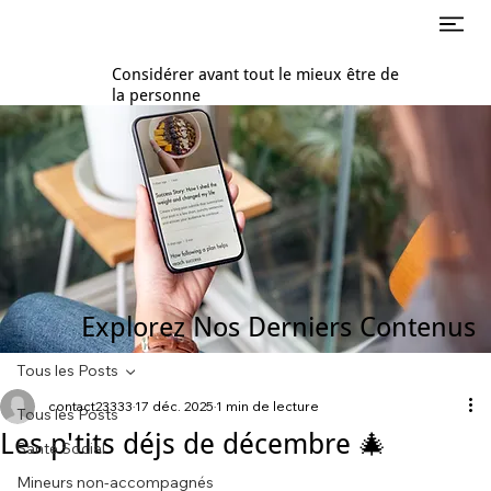
Considérer avant tout le mieux être de
la personne
Explorez Nos Derniers Contenus
Tous les Posts
contact23333
17 déc. 2025
1 min de lecture
Tous les Posts
Les p'tits déjs de décembre 🎄
Santé Social
Mineurs non-accompagnés