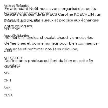
Asile et Réfugiés
En attendant Noël, nous avons organisé des petits-
Accompagnement et Habitat
déjeuners au sein de la MECS Caroline KOECHLIN : un 
moment simple, chaleureux et propice aux échanges 
Enfance et parentalités
entre collègues.
Appuiloge
AppuiSolidarités
Au menu : maneles, chocolat chaud, viennoiseries, 
CHRS
clémentines et bonne humeur pour bien commencer 
la journée et renforcer nos liens d’équipe. 
LHSS
AED_AEDR
Des instants précieux qui font du bien en cette fin 
parentalité
d’année.
AEJ
CPH
SAH
CESA