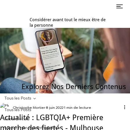
Considérer avant tout le mieux être de
la personne
Explorez Nos Derniers Contenus
Tous les Posts
Christophe Mortier
8 juin 2022
1 min de lecture
Tous les Posts
Actualité : LGBTQIA+ Première
Santé Social
marche des fiertés - Mulhouse
Mineurs non-accompagnés