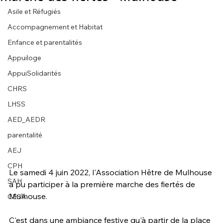
Asile et Réfugiés
Accompagnement et Habitat
Enfance et parentalités
Appuiloge
AppuiSolidarités
CHRS
LHSS
AED_AEDR
parentalité
AEJ
CPH
Le samedi 4 juin 2022, l'Association Hêtre de Mulhouse 
SAH
a pu participer à la première marche des fiertés de 
Mulhouse.
CESA
C'est dans une ambiance festive qu'à partir de la place 