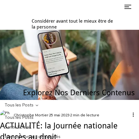
Considérer avant tout le mieux être de
la personne
Explorez Nos Derniers Contenus
Tous les Posts
Christophe Mortier
25 mai 2023
2 min de lecture
Tous les Posts
ACTUALITÉ: la Journée nationale
Santé Social
d’accès au droit
Mineurs non-accompagnés