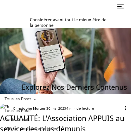
Considérer avant tout le mieux être de
la personne
Explorez Nos Derniers Contenus
Tous les Posts
Christophe Mortier
30 mai 2023
1 min de lecture
Tous les Posts
ACTUALITÉ: L'Association APPUIS au
Santé Social
service des plus démunis
Mineurs non-accompagnés