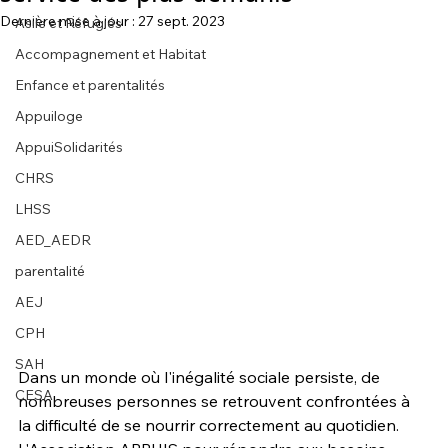
Dernière mise à jour :
27 sept. 2023
Asile et Réfugiés
Accompagnement et Habitat
Enfance et parentalités
Appuiloge
AppuiSolidarités
CHRS
LHSS
AED_AEDR
parentalité
AEJ
CPH
SAH
Dans un monde où l'inégalité sociale persiste, de 
CESA
nombreuses personnes se retrouvent confrontées à 
la difficulté de se nourrir correctement au quotidien. 