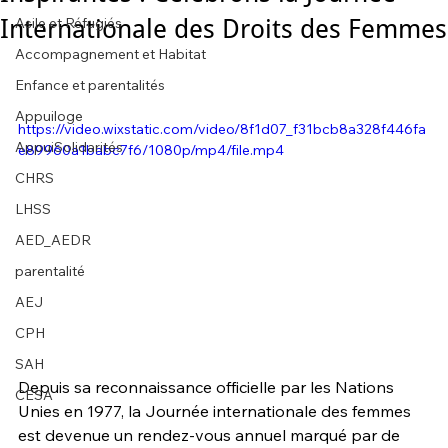
Internationale des Droits des Femmes
Asile et Réfugiés
Accompagnement et Habitat
Enfance et parentalités
Appuiloge
https://video.wixstatic.com/video/8f1d07_f31bcb8a328f446fa
AppuiSolidarités
e89960a1babc7f6/1080p/mp4/file.mp4
CHRS
LHSS
AED_AEDR
parentalité
AEJ
CPH
SAH
Depuis sa reconnaissance officielle par les Nations 
CESA
Unies en 1977, la Journée internationale des femmes 
est devenue un rendez-vous annuel marqué par de 