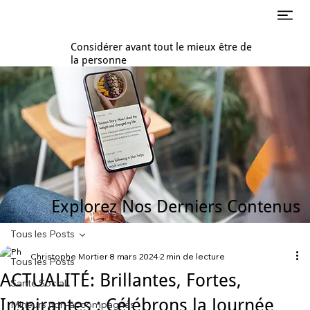
Considérer avant tout le mieux être de
la personne
Explorez Nos Derniers Contenus
Tous les Posts
Christophe Mortier
8 mars 2024
2 min de lecture
Tous les Posts
ACTUALITÉ: Brillantes, Fortes,
Santé Social
Inspirantes : Célébrons la Journée
Mineurs non-accompagnés