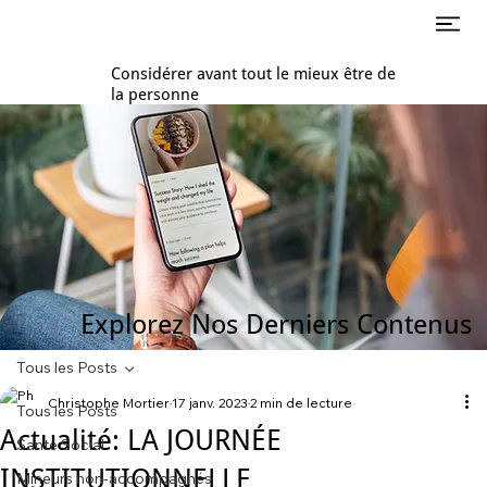
Considérer avant tout le mieux être de
la personne
Explorez Nos Derniers Contenus
Tous les Posts
Christophe Mortier
17 janv. 2023
2 min de lecture
Tous les Posts
Actualité: LA JOURNÉE
Santé Social
INSTITUTIONNELLE
Mineurs non-accompagnés