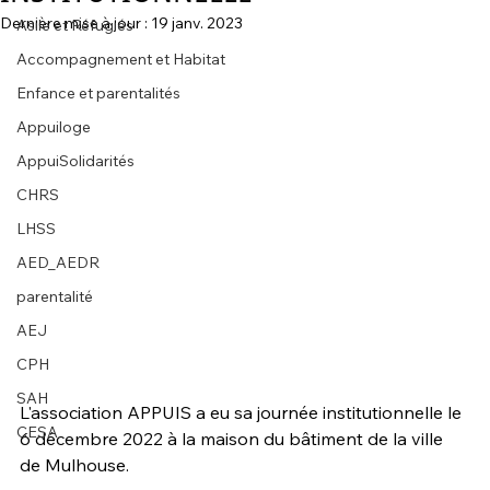
Dernière mise à jour :
19 janv. 2023
Asile et Réfugiés
Accompagnement et Habitat
Enfance et parentalités
Appuiloge
AppuiSolidarités
CHRS
LHSS
AED_AEDR
parentalité
AEJ
CPH
SAH
L'association APPUIS a eu sa journée institutionnelle le 
CESA
6 décembre 2022 à la maison du bâtiment de la ville 
de Mulhouse.