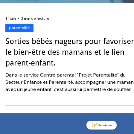
11 juin
2 min de lecture
parentalité
Sorties bébés nageurs pour favoriser
le bien-être des mamans et le lien
parent-enfant.
Dans le service Centre parental "Projet Parentalité" du
Secteur Enfance et Parentalité, accompagner une maman
avec un jeune enfant, c’est aussi lui permettre de souffler, 
sortir du quotidien, de vivre un moment simple où la relat
avec son enfant peut se déployer autrement. C’est dans c
esprit que nous avons mis en place des sorties « bébés
nageurs », proposées une fois par mois, entre 9h30 et