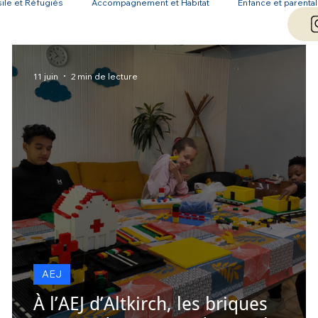
ile et Réfugiés
Accompagnement et Habitat
Enfance et parental
ESA
11 juin
2 min de lecture
AEJ
À l’AEJ d’Altkirch, les briques