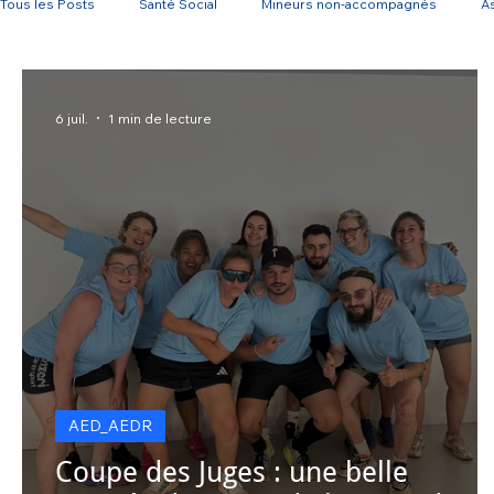
Tous les Posts
Santé Social
Mineurs non-accompagnés
As
AED_AEDR
parentalité
AEJ
CPH
SAH
C
6 juil.
1 min de lecture
AED_AEDR
Coupe des Juges : une belle