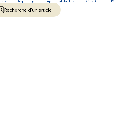
ités
Appuiloge
AppuiSolidarités
CHRS
LHSS
Recherche d'un article